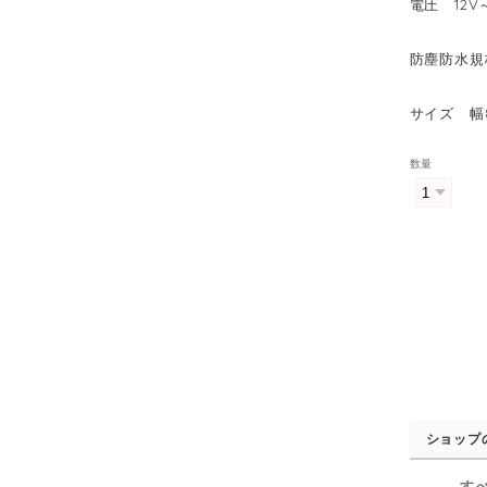
電圧 12V
防塵防水規格
サイズ 幅8
数量
ショップ
す