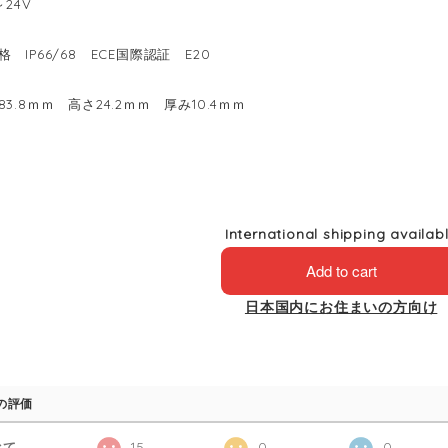
～24V
 IP66/68 ECE国際認証 E20
3.8ｍｍ 高さ24.2ｍｍ 厚み10.4ｍｍ
International shipping availab
Add to cart
日本国内にお住まいの方向け
の評価
べて
15
0
0