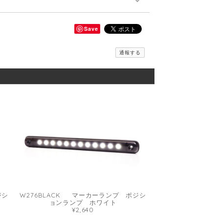
Save
通報する
ジシ
W276BLACK マーカーランプ ポジシ
ョンランプ ホワイト
¥2,640