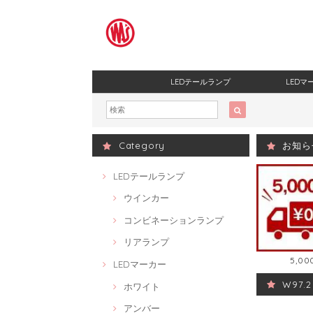
LEDテールランプ
LEDマ
Category
お知ら
LEDテールランプ
ウインカー
コンビネーションランプ
リアランプ
5,
LEDマーカー
W97
ホワイト
アンバー