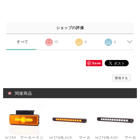
ショップの評価
すべて
15
0
0
Save
通報する
関連商品
W254 マーカーラン
W276BLACK マーカ
W276BLACK マーカ