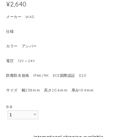
¥2,640
メーカー WAS
仕様
カラー アンバー
電圧 12V～24V
防塵防水規格 IP6K/9K ECE国際認証 E20
サイズ 幅238ｍｍ 高さ20.6ｍｍ 厚み10.4ｍｍ
数量