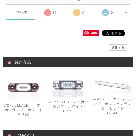
すべて
15
0
0
Save
通報する
関連商品
W97.5 マーカーラ
W97.3DARK マーカー
ンプ ポジションラン
W275.2BLACK マー
ランプ ホワイト
プ ホワイト
カーランプ ホワイト
¥1,320
¥2,640
¥1,760
Category