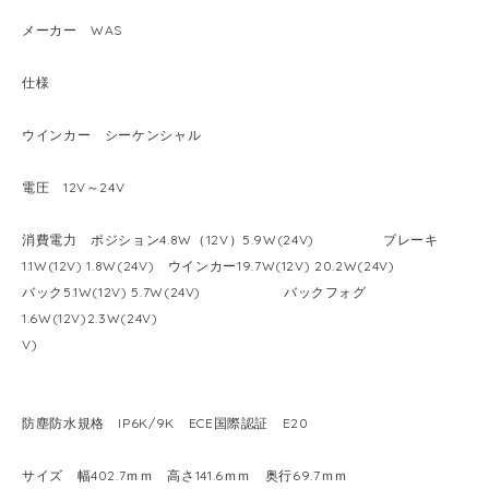
メーカー WAS
仕様
ウインカー シーケンシャル
電圧 12V～24V
消費電力 ポジション4.8W（12V）5.9W(24V) ブレーキ
1.1W(12V) 1.8W(24V) ウインカー19.7W(12V) 20.2W(24V)
バック5.1W(12V) 5.7W(24V) バックフォグ
1.6W(12V)2.3W(24V)
V)
防塵防水規格 IP6K/9K ECE国際認証 E20
サイズ 幅402.7ｍｍ 高さ141.6ｍｍ 奥行69.7ｍｍ